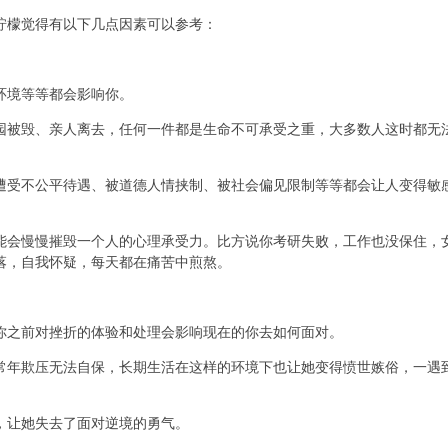
檬觉得有以下几点因素可以参考：
境等等都会影响你。
毁、亲人离去，任何一件都是生命不可承受之重，大多数人这时都无法
不公平待遇、被道德人情挟制、被社会偏见限制等等都会让人变得敏感
慢慢摧毁一个人的心理承受力。比方说你考研失败，工作也没保住，女
落，自我怀疑，每天都在痛苦中煎熬。
之前对挫折的体验和处理会影响现在的你去如何面对。
欺压无法自保，长期生活在这样的环境下也让她变得愤世嫉俗，一遇到
让她失去了面对逆境的勇气。