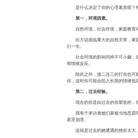
是什么决定了你的心理素质呢？柠
第一，环境因素。
自然环境，社会环境，家庭教育环
比方说面临重大的自然灾害，家园被
们一生。
社会环境的影响同样不可小觑，遭受
和情绪反应。
除此之外，接二连三的打击也可能会
你，这时你可能会陷入长期的情绪低
第二，过去经验。
现在的你是由过去的你塑造的，你
我有个来访者她们家被当地恶霸常年
甚至崩溃。
这就是过去的她遭遇的挫折太大，